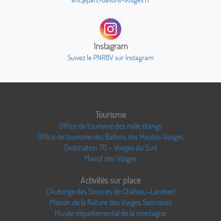
Instagram
Suivez le PNRBV sur Instagram
Tourisme
Office de tourisme des mille étangs
Office de tourisme des Ballons des Hautes-Vosges
Destination 70 – Vosges du Sud
Massif des Vosges
Activités sur place
L’Auberge des Sources de Château-Lambert
Maison de la Nature des Vosges Saônoises
Musée départemental de la montagne